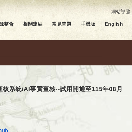
:::
網站導覽
源整合
相關連結
常見問題
手機版
English
系統/AI事實查核--試用開通至115年08月
連結
hub