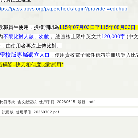
連結
ttps://pass.ppvs.org/
papercheck/login?provider=
eduhub
教職員生使用，授權期間為
115
年07月03日
至115年08月03日
內
不限比對人數、次數
，
總查核
上限
中英文
共
1
20,000
字
(中
時，由使用者再次上傳比對。
學校版專屬獨立
入口
，
使用貴校電子郵件信箱註
冊
與登入比
密碼皆=快刀相似度比對試用*
對系統_含文獻查核_使用手冊_20260515_最新_.pdf
_試用版_使用手冊_20260702.pdf