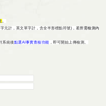
止
。
文字元計，英文單字計，
含全半形標點符號)
，若所需檢測內
對系統後
點選AI事實查核功能
，即可開始上傳檢測
。