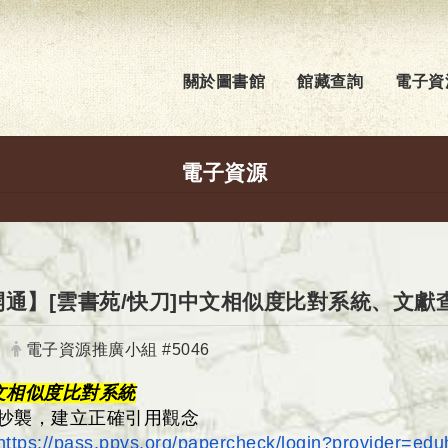
關於圖書館
館藏查詢
電子資
電子資源
通】[雲書苑/快刀]中文相似度比對系統、文獻查核
發布者：
電子資源推廣小組 #5046
文相似度比對系統
抄襲，建立正確引用觀念
https://pass.ppvs.org/
papercheck/login?provider=
edu