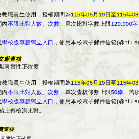
校教職員生使用，授權期間為
115
年05月19日
至115年0
間內
不限比對人數、次數
，單次比對字數上限
120
,000
字
至
學校版專屬獨立入口
，使用本
校
電子郵件信箱(@nfu.ed
文獻查核
獻真實性正確度
校
教職員
生
使用，授權期間為
115
年05月19日
至115年0
間內
不限比對人數、次數
，單次查核條數上限
50條
，若
至
學校版專屬獨立
入口
，
使用本校電子郵件信箱(@nfu.ed
始上傳檢測比對。
事實查核
容真實性正確度