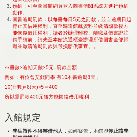
預約：可至圖書館網頁登入圖書借閱系統去進行預約
動作。
圖書逾期罰款：以每冊每日5元之罰款，並自逾期日起
停止其借用權利，直至歸還館藏資料並繳清罰款後方
能恢復借用權利，讀者於辦理離校、離職及借書證註
銷手續前，請先至本館流通櫃臺辦理所借圖書全部歸
還並繳清逾期罰款與毀損賠償事宜。。
※冊數×逾期天數×5元=罰款金額
例如：有位曾艾錢同學 有10本書逾期8天，
10(冊數)×8(天)×5＝400
所以需罰款400元後方能恢復借用權利 。
入館規定
學生證件不得轉借他人
，如經察覺，本館即
停止該學