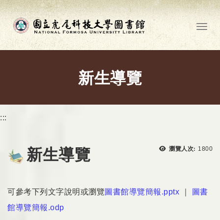
跳到主要內容
Toggl
新生導覽
:::
瀏覽次
瀏覽人次:
1800
新生導覽
可參考下列文字說明或瀏覽
圖書館導覽簡報.pptx
｜
圖書
館導覽簡報.odp