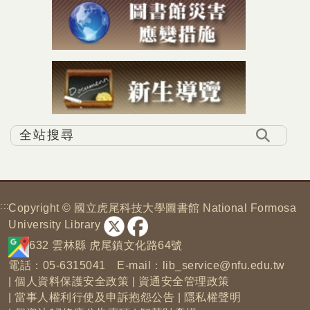
:::
Copyright © 國立虎尾科技大學圖書館 National Formosa
University Library
632 雲林縣 虎尾鎮文化路64號
電話：05-6315041 E-mail：
lib_service@nfu.edu.tw
|
個人資料保護安全政策
|
資通安全管理政策
|
當事人權利行使及申訴抱怨公告
|
隱私權聲明