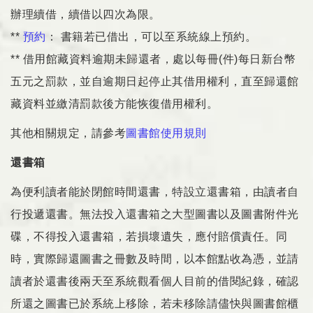
辦理續借，續借以四次為限。
**
預約
： 書籍若已借出，可以至系統線上預約。
** 借用館藏資料逾期未歸還者，處以每冊(件)每日新台幣
五元之罰款，並自逾期日起停止其借用權利，直至歸還館
藏資料並繳清罰款後方能恢復借用權利。
其他相關規定，請參考
圖書館使用規則
還書箱
為便利讀者能於閉館時間還書，特設立還書箱，由讀者自
行投遞還書。無法投入還書箱之大型圖書以及圖書附件光
碟，不得投入還書箱，若損壞遺失，應付賠償責任。同
時，實際歸還圖書之冊數及時間，以本館點收為憑，並請
讀者於還書後兩天至系統觀看個人目前的借閱紀錄，確認
所還之圖書已於系統上移除，若未移除請儘快與圖書館櫃