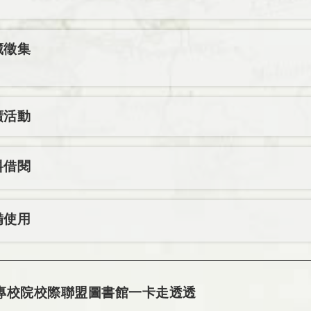
藏徵集
廣活動
料借閱
備使用
專校院校際聯盟圖書館一卡走透透