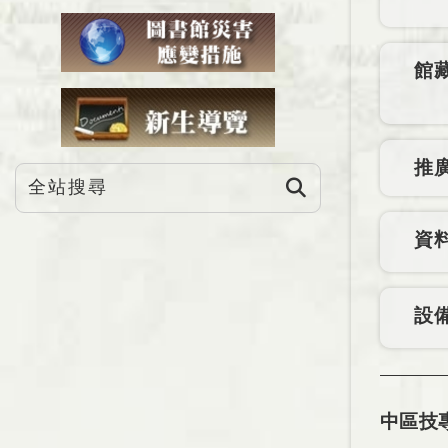
館
推
資
設
中區技