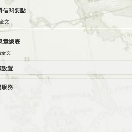
料借閱要點
全文
規章總表
讀全文
織設置
覽服務