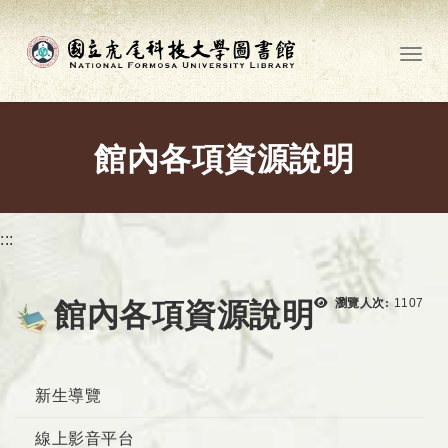
跳到主要內容
Toggl
館內各項資源說明
:::
瀏覽次
瀏覽人次:
1107
館內各項資源說明
新生導覽
線上影音平台