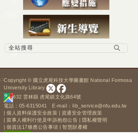
:::
Copyright © 國立虎尾科技大學圖書館 National Formosa
University Library
632 雲林縣 虎尾鎮文化路64號
電話：05-6315041 E-mail：
lib_service@nfu.edu.tw
|
個人資料保護安全政策
|
資通安全管理政策
|
當事人權利行使及申訴抱怨公告
|
隱私權聲明
|
個資法17條應公告事項
|
智慧財產權