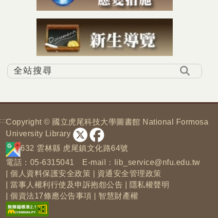
:::
Copyright © 國立虎尾科技大學圖書館 National Formosa
University Library
632 雲林縣 虎尾鎮文化路64號
電話：05-6315041 E-mail：
lib_service@nfu.edu.tw
|
個人資料保護安全政策
|
資通安全管理政策
|
當事人權利行使及申訴抱怨公告
|
隱私權聲明
|
個資法17條應公告事項
|
智慧財產權