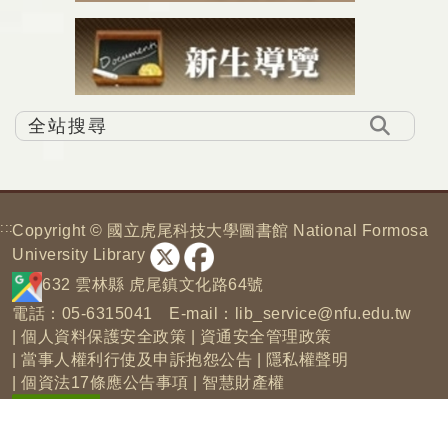
:::
Copyright © 國立虎尾科技大學圖書館 National Formosa
University Library
632 雲林縣 虎尾鎮文化路64號
電話：05-6315041 E-mail：
lib_service@nfu.edu.tw
|
個人資料保護安全政策
|
資通安全管理政策
|
當事人權利行使及申訴抱怨公告
|
隱私權聲明
|
個資法17條應公告事項
|
智慧財產權