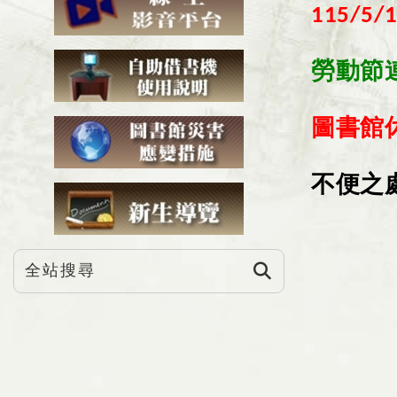
115/5/1
勞動節
圖書館
不便之