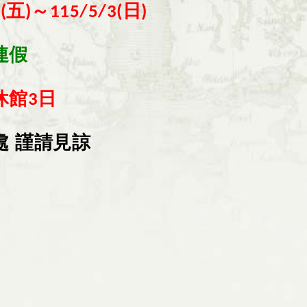
五
～
日
(
)
115/5/3(
)
連假
休館
日
3
處
謹請見諒